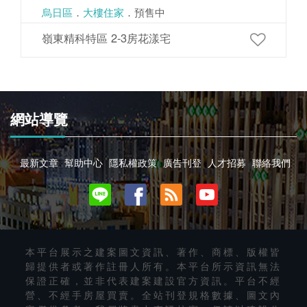
烏日區
．
大樓住家
．預售中
嶺東精科特區 2-3房花漾宅
網站導覽
最新文章
幫助中心
隱私權政策
廣告刊登
人才招募
聯絡我們
本平台展示之建案圖文資訊、著作、商標、版權皆
歸提供者或著作註冊人所有。本平台所示資訊無法
保證正確，並非代表建案建設官方資訊。平台不經
營、不經手房屋買賣。全站刊登規格數據、圖文內