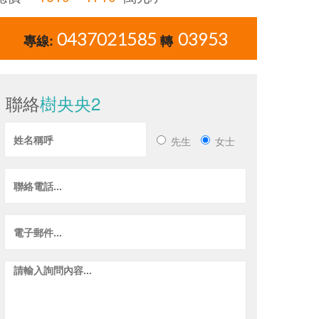
0437021585
03953
專線:
轉
聯絡
樹央央2
先生
女士