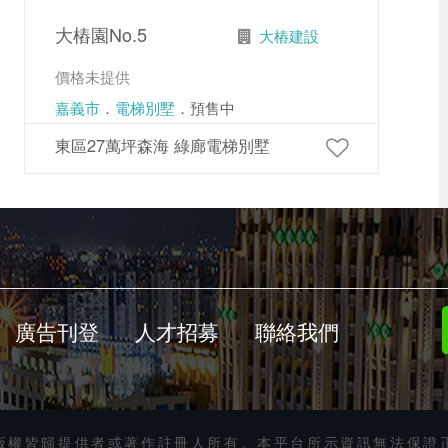
大樁園No.5
大樁建設
價格未提供
嘉義市
．
電梯別墅
．預售中
東區27萬坪森海 綠廊電梯別墅
廣告刊登
人才招募
聯絡我們
版權皆歸提供者或著作註冊人所有。本平台所示資訊無法保證