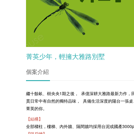
菁英少年，輕擁大雅路別墅
個案介紹
繼十餘畝、樹央央1期之後， 承億深耕大雅路最新力作，
貫日常中有自然的獨特品味， 具備生活深度的陽台一張桌
菁英的你。
【結構】
全部樑柱，樓梯、內外牆、隔間牆均採用台泥或國產3000
【隔戶牆】