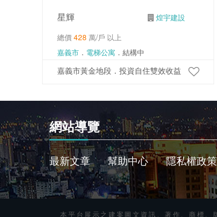
星輝
煌宇建設
總價
428
萬/戶 以上
嘉義市
．
電梯公寓
．結構中
嘉義市黃金地段．投資自住雙效收益
網站導覽
最新文章
幫助中心
隱私權政策
本平台展示之建案圖文資訊、著作、商標、