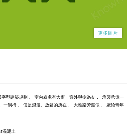
更多圖片
田字型建築規劃， 室內處處有大窗，窗外與樹為友， 承襲承億一
、一躺椅， 便是浪漫、放鬆的所在， 大雅路旁渡假， 獻給青年
ps混泥土