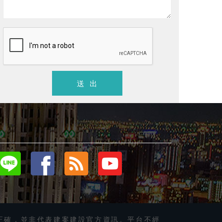
富藏
阿里山建設
總價
4988 ~ 5288
萬/戶
嘉義市
．
電梯店住
．新成屋
西區文化路商圈 終極金店面
送 出
正確，並非代表建案建設官方資訊。平台不經