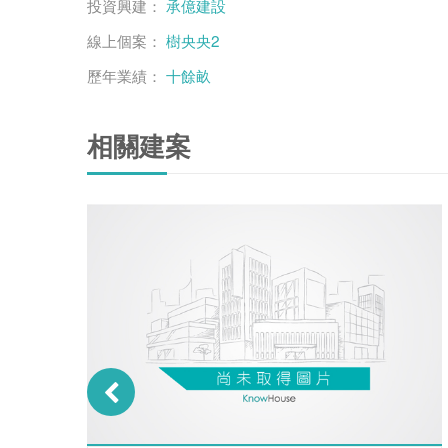
投資興建：
承億建設
線上個案：
樹央央2
歷年業績：
十餘畝
相關建案