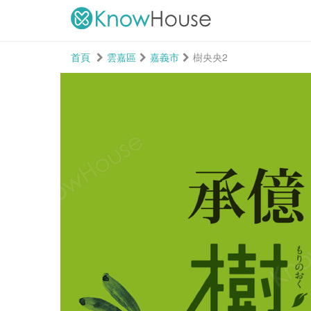
首頁
雲嘉區
嘉義市
樹央央2