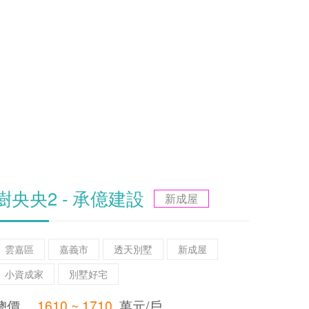
樹央央2 - 承億建設
新成屋
雲嘉區
嘉義市
透天別墅
新成屋
小資成家
別墅好宅
總價
1610 ~ 1710
萬元/戶