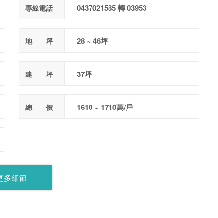
0437021585 轉 03953
專線電話
28 ~ 46坪
地 坪
37坪
建 坪
1610 ~ 1710萬/戶
總 價
更多細節