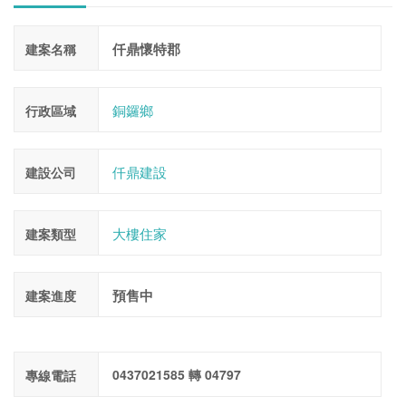
仟鼎懷特郡
建案名稱
銅鑼鄉
行政區域
仟鼎建設
建設公司
大樓住家
建案類型
預售中
建案進度
0437021585 轉 04797
專線電話