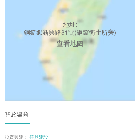
地址:
銅鑼鄉新興路81號(銅鑼衛生所旁)
查看地圖
關於建商
投資興建：
仟鼎建設