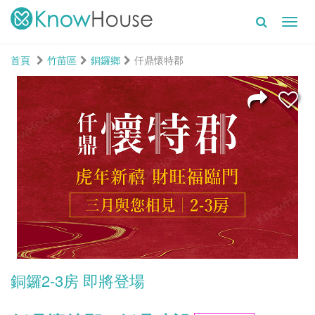
Toggl
navig
首頁
竹苗區
銅鑼鄉
仟鼎懷特郡
銅鑼2-3房 即將登場