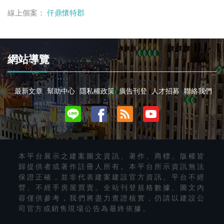
線上個案：
仟鼎懷特郡
網站導覽
最新文章
幫助中心
隱私權政策
廣告刊登
人才招募
聯絡我們
本平台展示之建案圖文資訊、著作、商標、版權皆
歸提供者或著作註冊人所有。本平台所示資訊無法
保證正確，並非代表建案建設官方資訊。平台不經
營、不經手房屋買賣。全站刊登規格數據、圖文內
容僅供參考，我們將盡力查證核實，仍請以建設公
司官方或銷售現場公告為最終依據。