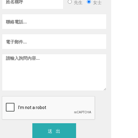
先生
女士
森の墅
禾懋花
總圓建設
總價
1188
萬/戶 以上
價格未提
斗六市
．
透天別墅
．預售中
斗六市
．
北斗市心別墅 幸福成家
雲科前停
送 出