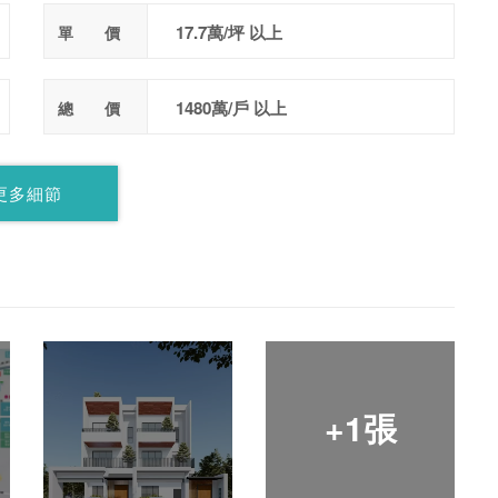
17.7萬/坪 以上
單 價
1480萬/戶 以上
總 價
更多細節
+1張