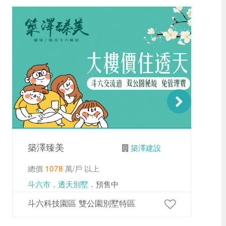
築澤臻美
築澤建設
總價
1078
萬/戶 以上
斗六市
．
透天別墅
．預售中
斗六科技園區 雙公園別墅特區