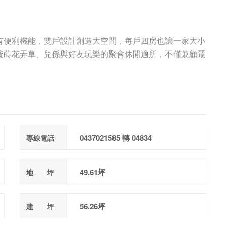
有便利機能，雙戶設計創造大空間，每戶四房也讓一家大小
後蒔花弄草、兒孫與好友玩樂的聚會休閒適所，不僅兼顧隱
0437021585 轉 04834
專線電話
49.61坪
地 坪
56.26坪
建 坪