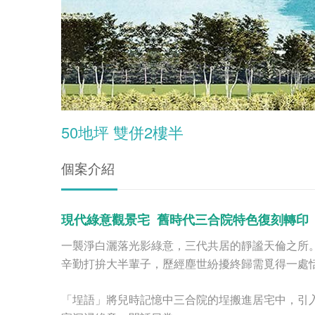
50地坪 雙併2樓半
個案介紹
現代綠意觀景宅
舊時代三合院特色復刻轉印
一襲淨白灑落光影綠意，三代共居的靜謐天倫之所
辛勤打拚大半輩子，歷經塵世紛擾終歸需覓得一處
「埕語」將兒時記憶中三合院的埕搬進居宅中，引