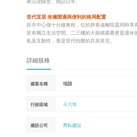
家沉浸綠意、閒話日常。
世代宜居
坐擁閒適與便利的格局配置
距市中心僅十分鐘車程，位於靜巷遠離喧囂同時享
皆有獨立生活空間。二三樓的大面積露臺更是退休
私及互動性，更是世代怡樂的共居美宅。
詳細規格
埕語
建案名稱
斗六市
行政區域
齊耘建設
建設公司