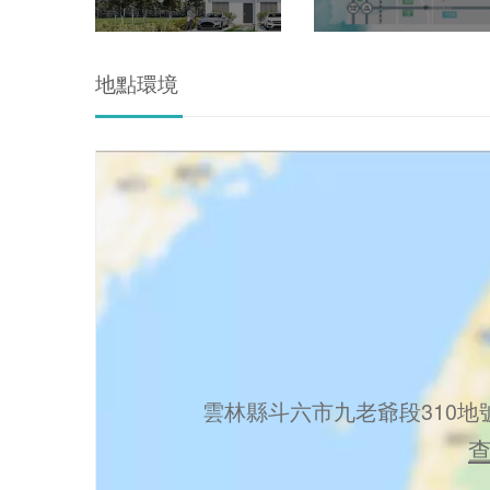
地點環境
雲林縣斗六市九老爺段310地