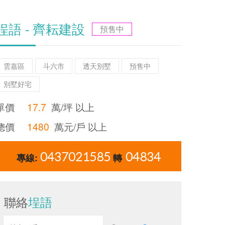
埕語 - 齊耘建設
預售中
雲嘉區
斗六市
透天別墅
預售中
別墅好宅
單價
17.7
萬/坪 以上
總價
1480
萬元/戶 以上
0437021585
04834
專線:
轉
聯絡
埕語