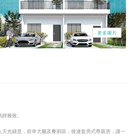
更多圖片
。
恬靜雅致。
入天光綠意，前串大廳及餐廚區，後連套房式尊親房，讓一