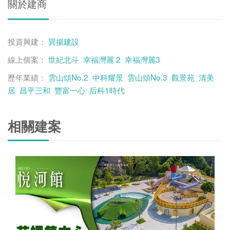
關於建商
投資興建：
巽揚建設
線上個案：
世紀北斗
幸福灣麗 2
幸福灣麗3
歷年業績：
雲山頌No.2
中科耀景
雲山頌No.3
觀景苑
清美
居
昌平三和
豐富一心
后科1時代
相關建案