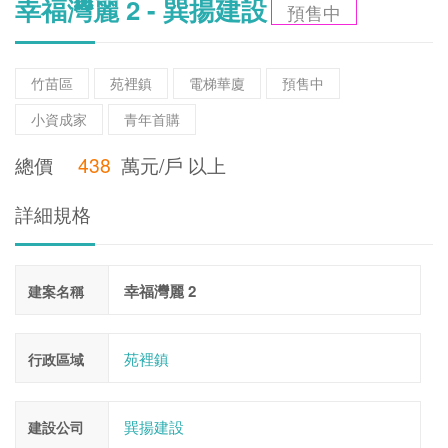
幸福灣麗 2 - 巽揚建設
預售中
竹苗區
苑裡鎮
電梯華廈
預售中
小資成家
青年首購
總價
438
萬元/戶 以上
詳細規格
幸福灣麗 2
建案名稱
苑裡鎮
行政區域
巽揚建設
建設公司