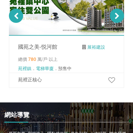
國苑之美-悦河館
展裕建設
總價
780
萬/戶 以上
苑裡鎮
．
電梯華廈
．預售中
苑裡正核心
網站導覽