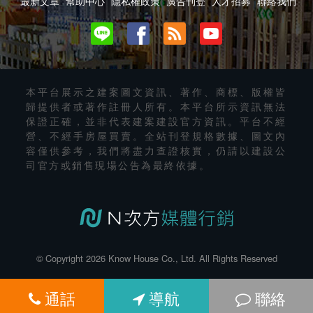
最新文章
幫助中心
隱私權政策
廣告刊登
人才招募
聯絡我們
本平台展示之建案圖文資訊、著作、商標、版權皆
歸提供者或著作註冊人所有。本平台所示資訊無法
保證正確，並非代表建案建設官方資訊。平台不經
營、不經手房屋買賣。全站刊登規格數據、圖文內
容僅供參考，我們將盡力查證核實，仍請以建設公
司官方或銷售現場公告為最終依據。
© Copyright 2026 Know House Co., Ltd. All Rights Reserved
通話
導航
聯絡