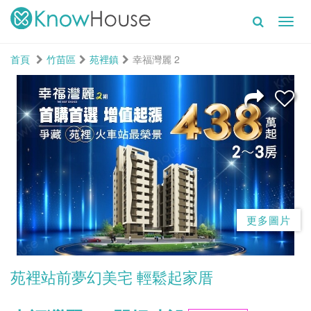
Toggl
navig
首頁
竹苗區
苑裡鎮
幸福灣麗 2
更多圖片
苑裡站前夢幻美宅 輕鬆起家厝