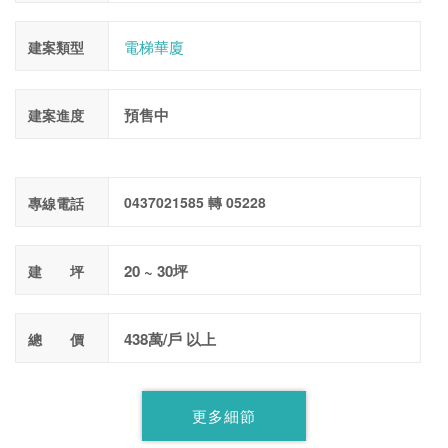
電梯華廈
建案類型
預售中
建案進度
0437021585 轉 05228
專線電話
20 ~ 30坪
建 坪
438萬/戶 以上
總 價
更多細節