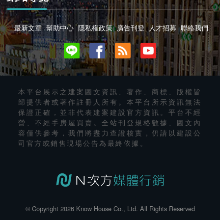
最新文章
幫助中心
隱私權政策
廣告刊登
人才招募
聯絡我們
本平台展示之建案圖文資訊、著作、商標、版權皆
歸提供者或著作註冊人所有。本平台所示資訊無法
保證正確，並非代表建案建設官方資訊。平台不經
營、不經手房屋買賣。全站刊登規格數據、圖文內
容僅供參考，我們將盡力查證核實，仍請以建設公
司官方或銷售現場公告為最終依據。
© Copyright 2026 Know House Co., Ltd. All Rights Reserved