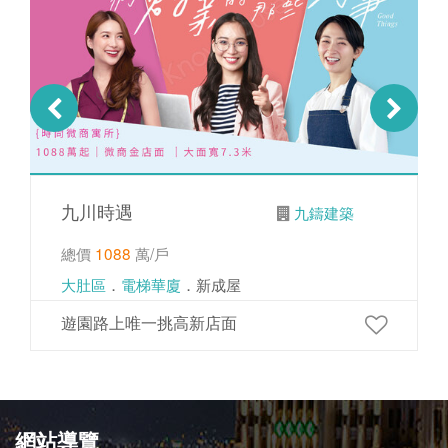
九川時遇
九鑄建築
總價
1088
萬/戶
大肚區
．
電梯華廈
．新成屋
遊園路上唯一挑高新店面
網站導覽