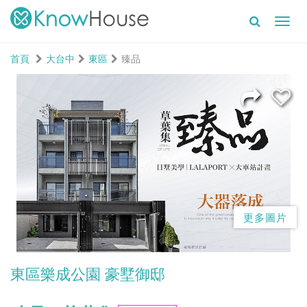
Toggl
navig
首頁
大台中
東區
臻品
更多圖片
東區樂成公園 豪墅御邸