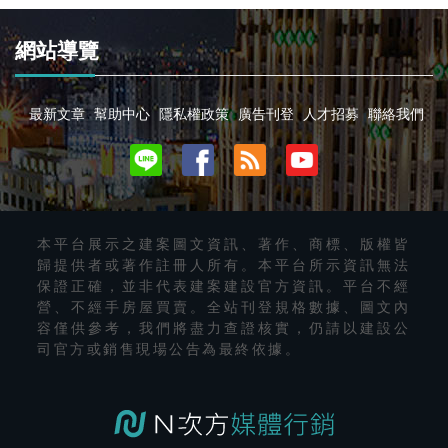
網站導覽
最新文章
幫助中心
隱私權政策
廣告刊登
人才招募
聯絡我們
本平台展示之建案圖文資訊、著作、商標、版權皆
歸提供者或著作註冊人所有。本平台所示資訊無法
保證正確，並非代表建案建設官方資訊。平台不經
營、不經手房屋買賣。全站刊登規格數據、圖文內
容僅供參考，我們將盡力查證核實，仍請以建設公
司官方或銷售現場公告為最終依據。