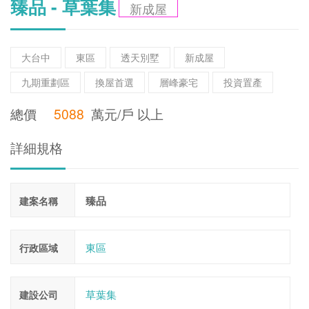
臻品 - 草葉集
新成屋
大台中
東區
透天別墅
新成屋
九期重劃區
換屋首選
層峰豪宅
投資置產
總價
5088
萬元/戶 以上
詳細規格
臻品
建案名稱
東區
行政區域
草葉集
建設公司