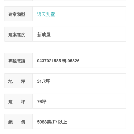
透天別墅
建案類型
新成屋
建案進度
0437021585 轉 05326
專線電話
31.7坪
地 坪
76坪
建 坪
5088萬/戶 以上
總 價