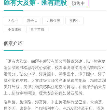
匯有大及第 - 匯有建設
預售中
大台中
潭子區
大樓住家
預售中
小資成家
青年首購
個案介紹
「匯有大及第」由匯有建設有限公司投資興建，以年輕家庭
清新温暖風格思考核心價值，校園環境連接周邊活耀精采生
活養分，弘文中學、潭秀國中、潭陽國小、潭子國中、潭子
國小常在左右。人文建築大師吳洋細膩布局創新，精雕溫潤
美好外觀，美學引領美感與住宅空間質地，在新潭子的天際
上，綻放幸福呵護、暖意安定的穩如磐石居所。
勝利路、雅潭路、潭富路、中山路沿線有星巴克、肯德基、
屈臣氏、康是美、全聯福利中心、POYA寶雅潭子店、潭興