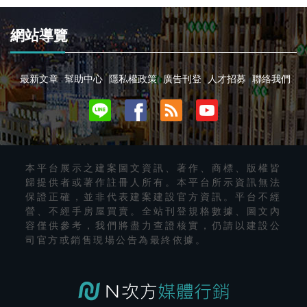
網站導覽
最新文章
幫助中心
隱私權政策
廣告刊登
人才招募
聯絡我們
本平台展示之建案圖文資訊、著作、商標、版權皆
歸提供者或著作註冊人所有。本平台所示資訊無法
保證正確，並非代表建案建設官方資訊。平台不經
營、不經手房屋買賣。全站刊登規格數據、圖文內
容僅供參考，我們將盡力查證核實，仍請以建設公
司官方或銷售現場公告為最終依據。