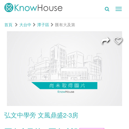
Toggl
navig
首頁
大台中
潭子區
匯有大及第
弘文中學旁 文風鼎盛2-3房