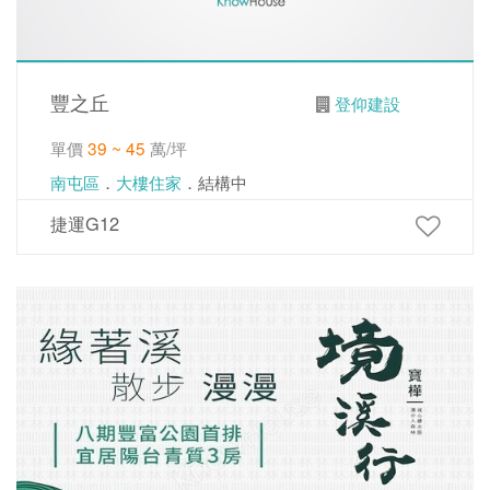
豐之丘
登仰建設
單價
39 ~ 45
萬/坪
南屯區
．
大樓住家
．結構中
捷運G12