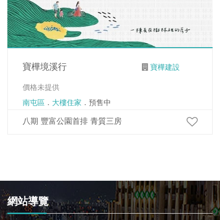
寶樺境溪行
寶樺建設
價格未提供
南屯區
．
大樓住家
．預售中
八期 豐富公園首排 青質三房
網站導覽