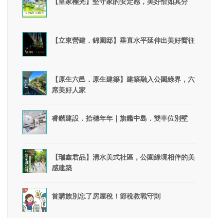
【皇家極光】堅守家的安定感，美好恰如其分
【立東營建．錦園邸】垂直水平延伸出美好嚮往
【原生六邑．原生建築】建築融入公園綠界，六
席美好人家
睿鍇建設．拾穗年年｜旗艦中島．雙車位別墅
【瑞鑫君品】清水美式社區，公園綠境相伴的美
感建築
首購族別忘了房屋稅！節稅教戰守則