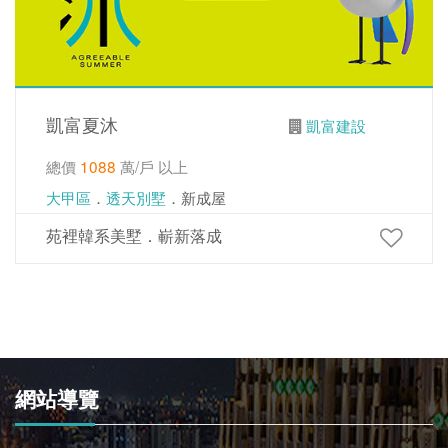
凱富夏沐
凱富建設
總價
1088
萬/戶 以上
大甲區
．
透天別墅
．新成屋
苑裡韓系美墅．嶄新落成
網站導覽