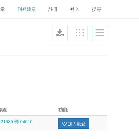
文章
刊登建案
註冊
登入
搜尋
專線
功能
021585 轉 04510
加入最愛