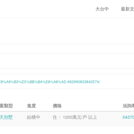
大台中
最新
BB%E8%A9%B3%E5%BB%BA%E8%A8%AD-662690833842574/
案類型
進度
價格
洽詢
天別墅
結構中
住： 1200萬元/戶 以上
0437