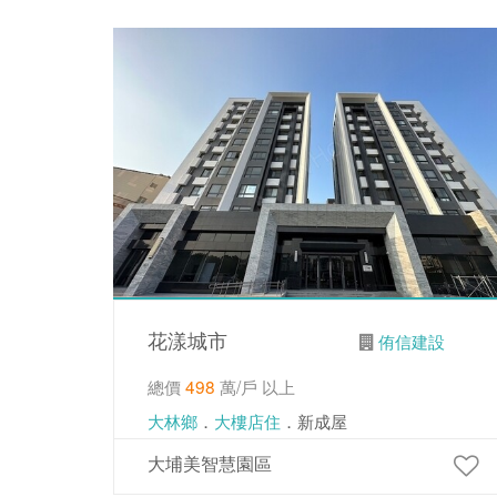
花漾城市
侑信建設
總價
498
萬/戶 以上
大林鄉
．
大樓店住
．新成屋
大埔美智慧園區