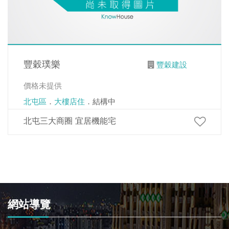
豐穀璞樂
豐穀建設
價格未提供
北屯區
．
大樓店住
．結構中
北屯三大商圈 宜居機能宅
網站導覽