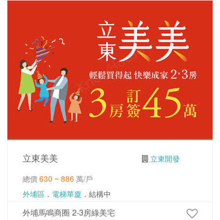
立東美美
立東開發
總價
630 ~ 886
萬/戶
外埔區
．
電梯華廈
．結構中
外埔馬鳴商圈 2-3房綠美宅