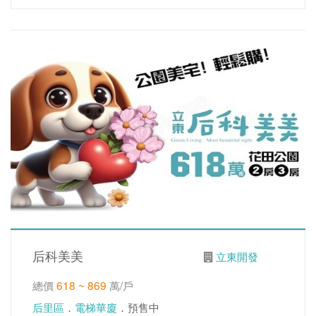
后科美美
立東開發
總價
618 ~ 869
萬/戶
后里區
．
電梯華廈
．預售中