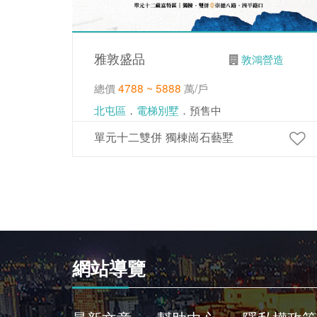
雅敦盛品
敦鴻營造
總價
4788 ~ 5888
萬/戶
北屯區
．
電梯別墅
．預售中
單元十二雙併 獨棟崗石藝墅
網站導覽