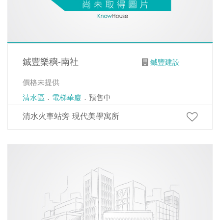
鋮豐樂穥-南社
鋮豐建設
價格未提供
清水區
．
電梯華廈
．預售中
清水火車站旁 現代美學寓所