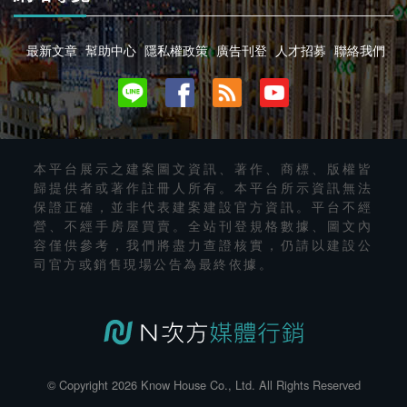
最新文章
幫助中心
隱私權政策
廣告刊登
人才招募
聯絡我們
本平台展示之建案圖文資訊、著作、商標、版權皆
歸提供者或著作註冊人所有。本平台所示資訊無法
保證正確，並非代表建案建設官方資訊。平台不經
營、不經手房屋買賣。全站刊登規格數據、圖文內
容僅供參考，我們將盡力查證核實，仍請以建設公
司官方或銷售現場公告為最終依據。
© Copyright 2026 Know House Co., Ltd. All Rights Reserved