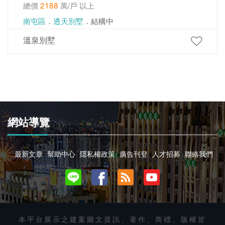
總價
2188
萬/戶 以上
南屯區
．
透天別墅
．結構中
溫泉別墅
網站導覽
最新文章
幫助中心
隱私權政策
廣告刊登
人才招募
聯絡我們
本平台展示之建案圖文資訊、著作、商標、版權皆