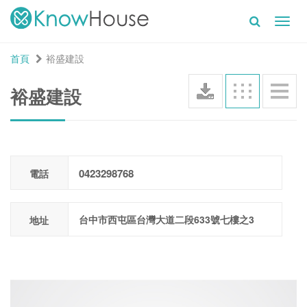
Toggl
navig
首頁
裕盛建設
裕盛建設
0423298768
電話
台中市西屯區台灣大道二段633號七樓之3
地址