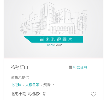
裕翔研山
裕盛建設
價格未提供
北屯區
．
大樓住家
．預售中
北屯十期 高植感生活