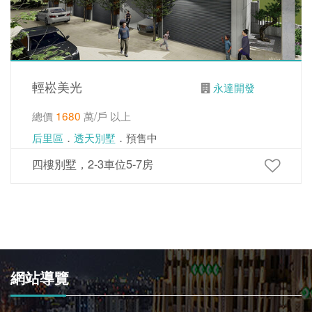
輕崧美光
永達開發
總價
1680
萬/戶 以上
后里區
．
透天別墅
．預售中
四樓別墅，2-3車位5-7房
網站導覽