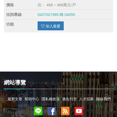
住： 468 ~ 488萬元/戶
價格
0437021585 轉 04059
洽詢專線
功能
加入最愛
網站導覽
最新文章
幫助中心
隱私權政策
廣告刊登
人才招募
聯絡我們