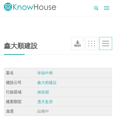
Toggl
navig
鑫大順建設
幸福中興
案名
鑫大順建設
建設公司
南投縣
行政區域
透天套房
建案類型
結構中
進度