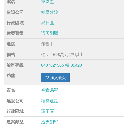
東園墅
案名
穩喬建設
建設公司
烏日區
行政區域
透天別墅
建案類型
預售中
進度
住： 1698萬元/戶 以上
價格
0437021585 轉 05429
洽詢專線
功能
加入最愛
福貴易墅
案名
穩喬建設
建設公司
潭子區
行政區域
透天別墅
建案類型