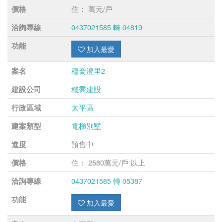
住： 萬元/戶
價格
0437021585 轉 04819
洽詢專線
功能
加入最愛
穩喬澄里2
案名
穩喬建設
建設公司
太平區
行政區域
電梯別墅
建案類型
預售中
進度
住： 2580萬元/戶 以上
價格
0437021585 轉 05387
洽詢專線
功能
加入最愛