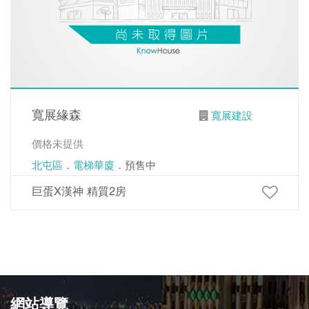
寬展緣森
寬展建設
價格未提供
北屯區
．
電梯華廈
．預售中
巨蛋X漢神 精質2房
網站導覽