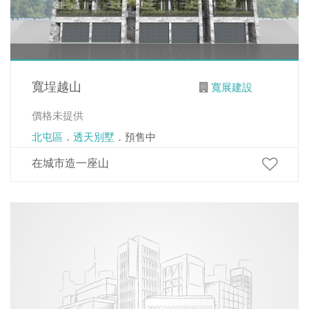
寬埕越山
寬展建設
價格未提供
北屯區
．
透天別墅
．預售中
在城市造一座山