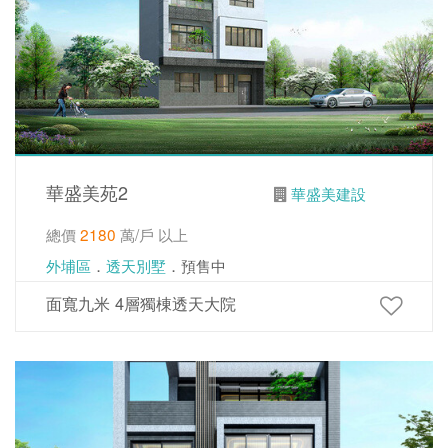
華盛美苑2
華盛美建設
總價
2180
萬/戶 以上
外埔區
．
透天別墅
．預售中
面寬九米 4層獨棟透天大院