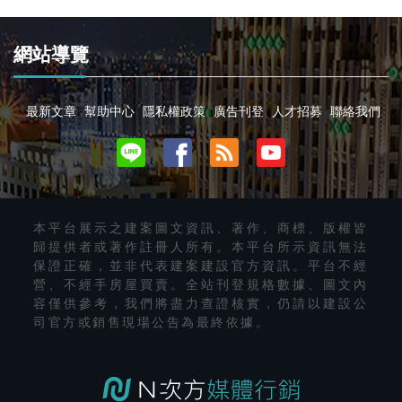
網站導覽
最新文章
幫助中心
隱私權政策
廣告刊登
人才招募
聯絡我們
本平台展示之建案圖文資訊、著作、商標、版權皆
歸提供者或著作註冊人所有。本平台所示資訊無法
保證正確，並非代表建案建設官方資訊。平台不經
營、不經手房屋買賣。全站刊登規格數據、圖文內
容僅供參考，我們將盡力查證核實，仍請以建設公
司官方或銷售現場公告為最終依據。