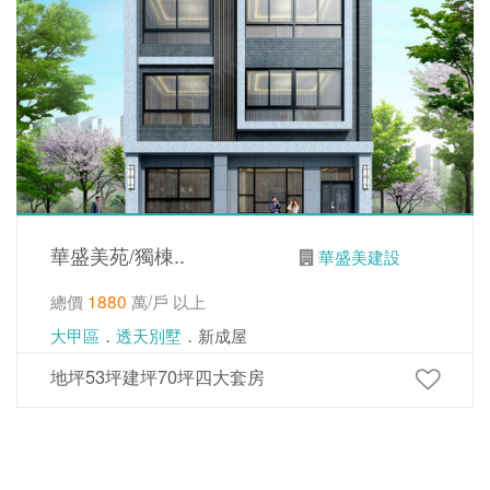
華盛美苑/獨棟..
華盛美建設
總價
1880
萬/戶 以上
大甲區
．
透天別墅
．新成屋
地坪53坪建坪70坪四大套房