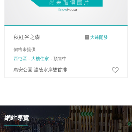
秋紅谷之森
大錸開發
價格未提供
西屯區
．
大樓住家
．預售中
惠安公園 濃蔭水岸雙首排
網站導覽