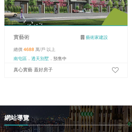
實藝術
藝術家建設
總價
4688
萬/戶 以上
南屯區
．
透天別墅
．預售中
真心實藝 蓋好房子
網站導覽