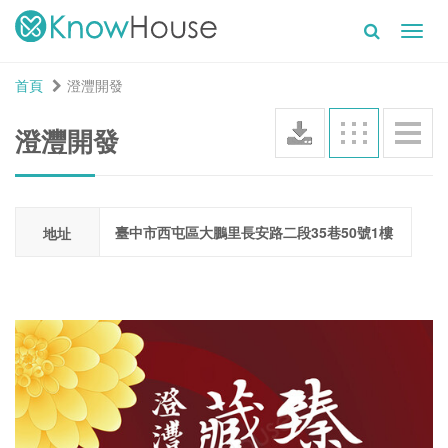
Toggl
navig
首頁
澄灃開發
澄灃開發
臺中市西屯區大鵬里長安路二段35巷50號1樓
地址