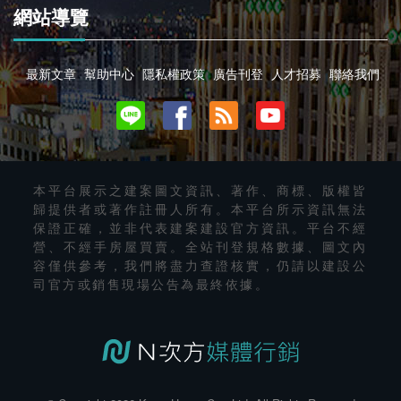
網站導覽
最新文章
幫助中心
隱私權政策
廣告刊登
人才招募
聯絡我們
本平台展示之建案圖文資訊、著作、商標、版權皆
歸提供者或著作註冊人所有。本平台所示資訊無法
保證正確，並非代表建案建設官方資訊。平台不經
營、不經手房屋買賣。全站刊登規格數據、圖文內
容僅供參考，我們將盡力查證核實，仍請以建設公
司官方或銷售現場公告為最終依據。