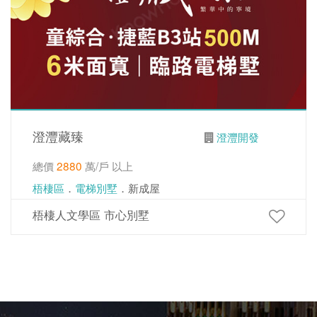
澄灃藏臻
澄灃開發
總價
2880
萬/戶 以上
梧棲區
．
電梯別墅
．新成屋
梧棲人文學區 市心別墅