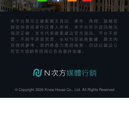
本平台展示之建案圖文資訊、著作、商標、版權皆
歸提供者或著作註冊人所有。本平台所示資訊無法
保證正確，並非代表建案建設官方資訊。平台不經
營、不經手房屋買賣。全站刊登規格數據、圖文內
容僅供參考，我們將盡力查證核實，仍請以建設公
司官方或銷售現場公告為最終依據。
© Copyright 2026 Know House Co., Ltd. All Rights Reserved