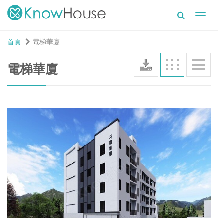
Toggl
navig
首頁
電梯華廈
電梯華廈