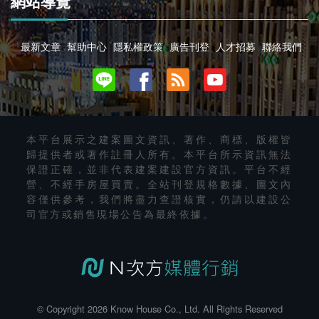
網站導覽
最新文章
幫助中心
隱私權政策
廣告刊登
人才招募
聯絡我們
本平台展示之建案圖文資訊、著作、商標、版權皆
歸提供者或著作註冊人所有。本平台所示資訊無法
保證正確，並非代表建案建設官方資訊。平台不經
營、不經手房屋買賣。全站刊登規格數據、圖文內
容僅供參考，我們將盡力查證核實，仍請以建設公
司官方或銷售現場公告為最終依據。
© Copyright 2026 Know House Co., Ltd. All Rights Reserved