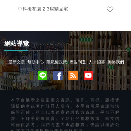
中科後花園 2-3房精品宅
網站導覽
最新文章
幫助中心
隱私權政策
廣告刊登
人才招募
聯絡我們
本平台展示之建案圖文資訊、著作、商標、版權皆
歸提供者或著作註冊人所有。本平台所示資訊無法
保證正確，並非代表建案建設官方資訊。平台不經
營、不經手房屋買賣。全站刊登規格數據、圖文內
容僅供參考，我們將盡力查證核實，仍請以建設公
司官方或銷售現場公告為最終依據。