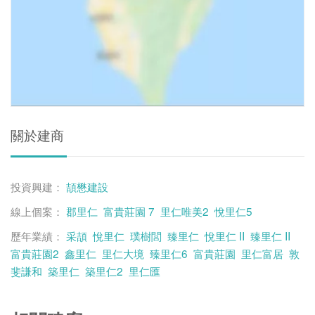
關於建商
投資興建：
頡懋建設
線上個案：
郡里仁
富貴莊園 7
里仁唯美2
悅里仁5
歷年業績：
采頡
悅里仁
璞樹閭
臻里仁
悅里仁 II
臻里仁 II
富貴莊園2
鑫里仁
里仁大境
臻里仁6
富貴莊園
里仁富居
敦
斐謙和
築里仁
築里仁2
里仁匯