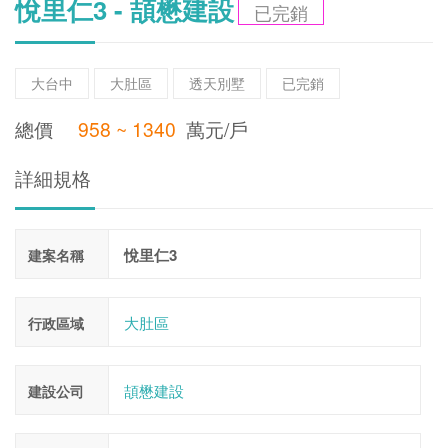
悅里仁3 - 頡懋建設
已完銷
大台中
大肚區
透天別墅
已完銷
總價
958 ~ 1340
萬元/戶
詳細規格
悅里仁3
建案名稱
大肚區
行政區域
頡懋建設
建設公司