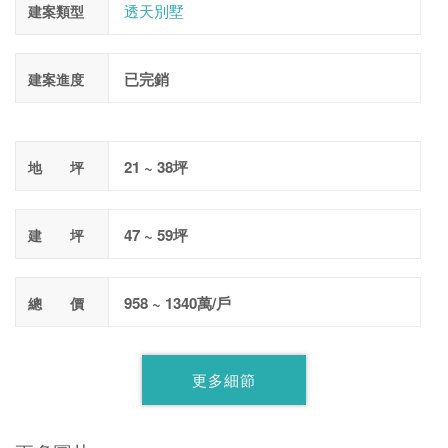
透天別墅
建案類型
已完銷
建案進度
21 ~ 38坪
地 坪
47 ~ 59坪
建 坪
958 ~ 1340萬/戶
總 價
更多細節