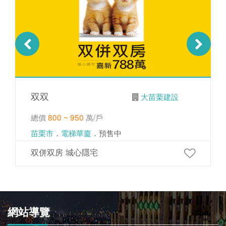
双双
大苗栗建設
總價
800 ~ 950
萬/戶
苗栗市
．
電梯華廈
．預售中
双併双房 城心隱宅
網站導覽