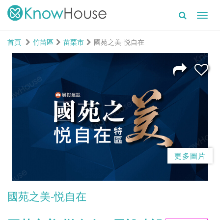
Toggl
navig
首頁
竹苗區
苗栗市
國苑之美-悦自在
更多圖片
國苑之美-悦自在