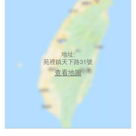
地址:
苑裡鎮天下路31號
查看地圖