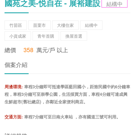
國苑之美-悦自在 - 展裕建設
結構中
竹苗區
苗栗市
大樓住家
結構中
小資成家
青年首購
換屋首選
總價
358
萬元/戶 以上
個案介紹
周邊環境:
車程3分鐘即可抵達學區藍田國小，距致民國中約6分鐘車
程，車程3分鐘可至崇學公園，生活採買方面，車程4分鐘可達成興
生鮮超市(舊社總店)，亦鄰近全家便利商店。
交通方面:
車程7分鐘可至日南火車站 ，亦有國道三號可利用。