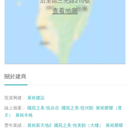
后里區三光路210號
查看地圖
關於建商
投資興建：
展裕建設
線上個案：
國苑之美-悦自在
國苑之美-悦河館
展裕榮耀（透
天）
展裕丰格
歷年業績：
展裕新天地2
國苑之美-悅美館（大樓）
展裕榮耀