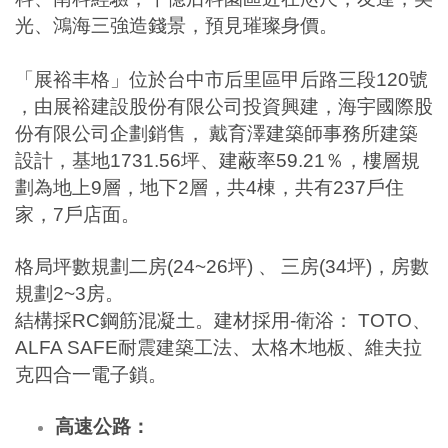
光、鴻海三強造錢景，預見璀璨身價。
「展裕丰格」位於台中市后里區甲后路三段
120
號
，由展裕建設股份有限公司投資興建，海宇國際股
份有限公司企劃銷售，
戴育澤建築師事務所建築
設計，基地
1731.56
坪、建蔽率
59.21
％，樓層規
劃為地上
9
層，地下
2
層，共
4
棟，共有
237
戶住
家，
7
戶店面。
格局坪數規劃二房
(24~26
坪
)
、
三房
(34
坪
)
，房數
規劃
2~3
房。
結構採
RC
鋼筋混凝土。建材採用
-
衛浴：
TOTO
、
ALFA SAFE
耐震建築工法、太格木地板、維夫拉
克四合一電子鎖。
高速公路：