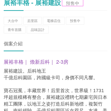
展裕丰格 - 展裕建設
預售中
大台中
后里區
電梯店住
預售中
青年首購
品味設計
個案介紹
展裕丰格｜ 煥新后科｜ 2-3房
展裕建設。后科地王
千億后科園區，跨國級卡司，身價不同凡響。
寶石冠冕，丰藏世界！后里首次，世界級！
1731
坪超規模稀有整合，展裕建設禮聘七期豪宅與日本
精工團隊，以地王之姿打造后科新地標，複製竹
科、南科經驗，千億后科園區近在咫尺，友達，美