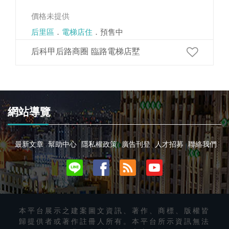
價格未提供
后里區
．
電梯店住
．預售中
后科甲后路商圈 臨路電梯店墅
網站導覽
最新文章
幫助中心
隱私權政策
廣告刊登
人才招募
聯絡我們
本平台展示之建案圖文資訊、著作、商標、版權皆
歸提供者或著作註冊人所有。本平台所示資訊無法