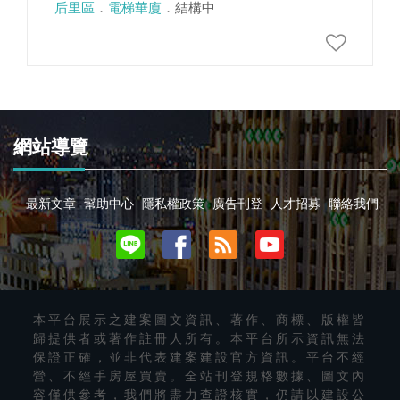
后里區
．
電梯華廈
．結構中
網站導覽
最新文章
幫助中心
隱私權政策
廣告刊登
人才招募
聯絡我們
本平台展示之建案圖文資訊、著作、商標、版權皆
歸提供者或著作註冊人所有。本平台所示資訊無法
保證正確，並非代表建案建設官方資訊。平台不經
營、不經手房屋買賣。全站刊登規格數據、圖文內
容僅供參考，我們將盡力查證核實，仍請以建設公