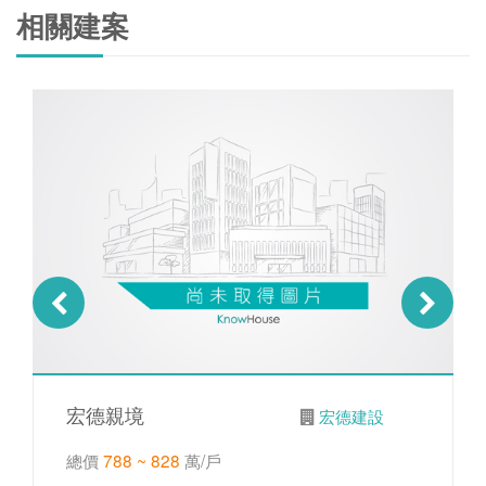
相關建案
宏德親境
宏德建設
總價
788 ~ 828
萬/戶