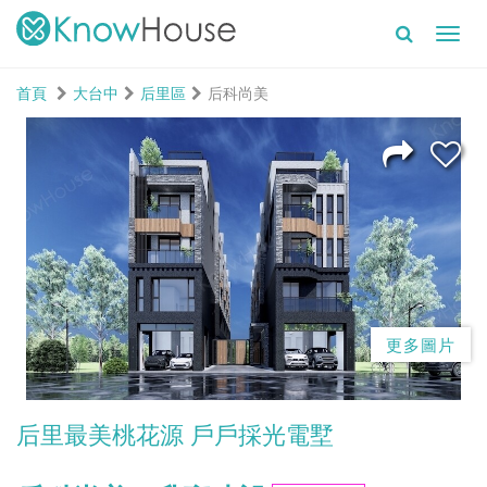
Toggl
navig
首頁
大台中
后里區
后科尚美
更多圖片
后里最美桃花源 戶戶採光電墅