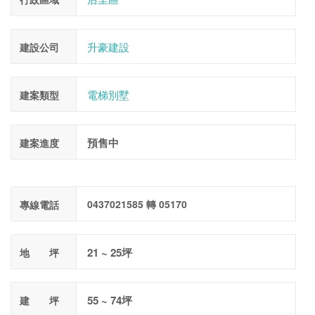
升豪建設
建設公司
電梯別墅
建案類型
預售中
建案進度
0437021585 轉 05170
專線電話
21 ~ 25坪
地 坪
55 ~ 74坪
建 坪