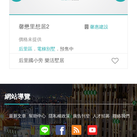
馨懋里想居2
馨惠建設
價格未提供
后里區
．
電梯別墅
．預售中
后里國小旁 樂活墅居
網站導覽
最新文章
幫助中心
隱私權政策
廣告刊登
人才招募
聯絡我們