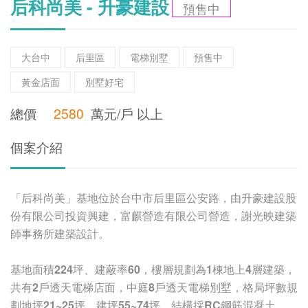
后科尚美 - 升豪建設
預售中
大台中
后里區
電梯別墅
預售中
黃金店面
別墅好宅
總價
2580
萬元/戶 以上
個案介紹
「后科尚美」基地位於台中市后里區公安路，由升豪建設股
份有限公司投資興建，富麒營造有限公司營造，謝光映建築
師事務所建築設計。
基地面積
224
坪、建蔽率
60
，樓層規劃為
1
棟地上
4
層建築，
共有
2
戶透天電梯店面，中庭
8
戶透天電梯別墅，格局坪數規
劃地坪
21~25
坪，建坪
55~74
坪，結構採
RC
鋼筋混凝土。