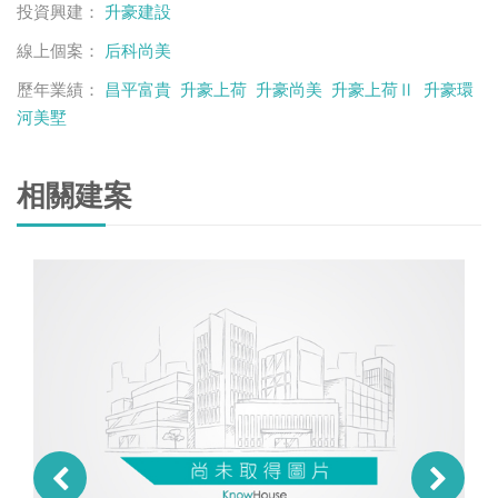
投資興建：
升豪建設
線上個案：
后科尚美
歷年業績：
昌平富貴
升豪上荷
升豪尚美
升豪上荷Ⅱ
升豪環
河美墅
相關建案