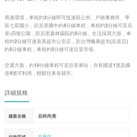
周邊環境，車程約
3
分鐘即可抵達區公所、戶政事務所、學
區七星國小，距后里國中約
4
分鐘車程，車程約
2
分鐘可至后
里
-
四號公園，距后里森林園區約
5
分鐘。生活採買方面，車
程約
2
分鐘可達喜美超市公安店，距台灣楓康超市
(
后里店
)
約
5
分鐘車程，車程約
5
分鐘可達后里市場。
交通方面，約
10
分鐘車程可至后里車站，亦有國道
1
號及國
道
4
號可利用，輕鬆往來各縣市。
詳細規格
后科尚美
建案名稱
后里區
行政區域