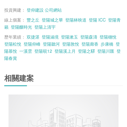
投資興建：
登仰建設
公司網站
線上個案：
豐之丘
登陽城之華
登陽林映道
登陽 ICC
登陽青
籟
登陽釀時光
登陽上清宇
歷年業績：
双捷湛
登陽涵境
登陽漱玉
登陽森濤
登陽穗悅
登陽松悅
登陽仰峰
登陽聽河
登陽敦悅
登陽廊香
步康橋
登
陽慕悅
一溪雲
登陽硯12
登陽溪上月
登陽之驛
登陽川匯
登
陽春賞
相關建案