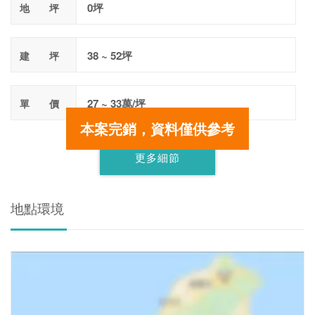
0坪
地 坪
38 ~ 52坪
建 坪
27 ~ 33萬/坪
單 價
本案完銷，資料僅供參考
更多細節
地點環境