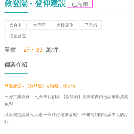
敘登陽 - 登仰建設
已完銷
大台中
大里區
大樓店住
已完銷
換屋首選
單價
27 ~ 33
萬/坪
個案介紹
登陽建設 - 【敘登陽】光陰釀．敘真情
三分古典氣質 ．七分當代俐落 【敘登陽】經典來自內斂語彙與溫柔
色彩
以溫潤色調融入大地 一座靜好建築落地生根 唯有細節守護主人的品
味