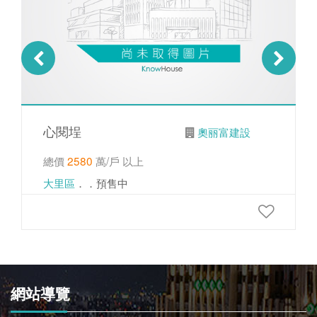
心閱埕
奧丽富建設
總價
2580
萬/戶 以上
大里區
．．預售中
網站導覽