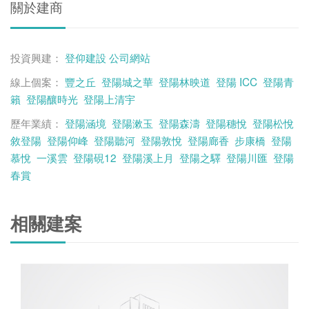
關於建商
投資興建：
登仰建設
公司網站
線上個案：
豐之丘
登陽城之華
登陽林映道
登陽 ICC
登陽青
籟
登陽釀時光
登陽上清宇
歷年業績：
登陽涵境
登陽漱玉
登陽森濤
登陽穗悅
登陽松悅
敘登陽
登陽仰峰
登陽聽河
登陽敦悅
登陽廊香
步康橋
登陽
慕悅
一溪雲
登陽硯12
登陽溪上月
登陽之驛
登陽川匯
登陽
春賞
相關建案