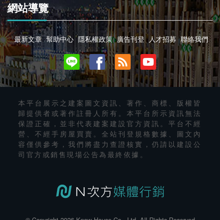
網站導覽
最新文章
幫助中心
隱私權政策
廣告刊登
人才招募
聯絡我們
本平台展示之建案圖文資訊、著作、商標、版權皆
歸提供者或著作註冊人所有。本平台所示資訊無法
保證正確，並非代表建案建設官方資訊。平台不經
營、不經手房屋買賣。全站刊登規格數據、圖文內
容僅供參考，我們將盡力查證核實，仍請以建設公
司官方或銷售現場公告為最終依據。
© Copyright 2026 Know House Co., Ltd. All Rights Reserved