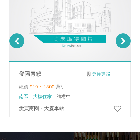
登陽青籟
登仰建設
總價
919 ~ 1800
萬/戶
南區
．
大樓住家
．結構中
愛買商圈・大慶車站