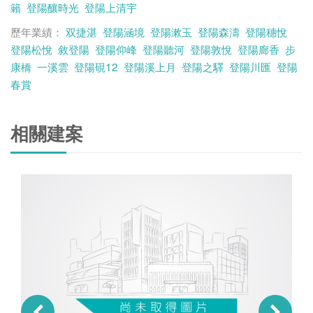
籟
登陽釀時光
登陽上清宇
歷年業績：
双捷湛
登陽涵境
登陽漱玉
登陽森濤
登陽穗悅
登陽松悅
敘登陽
登陽仰峰
登陽聽河
登陽敦悅
登陽廊香
步
康橋
一溪雲
登陽硯12
登陽溪上月
登陽之驛
登陽川匯
登陽
春賞
相關建案