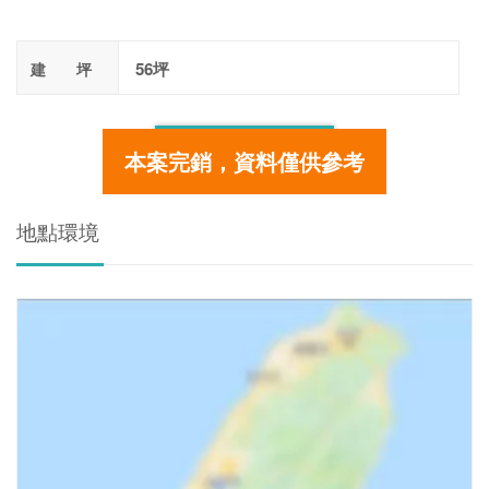
56坪
建 坪
更多細節
本案完銷，資料僅供參考
地點環境