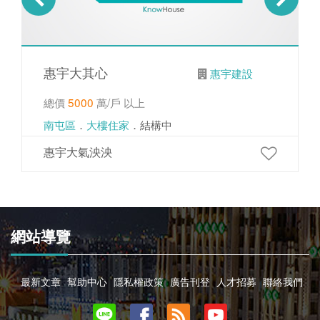
惠宇大其心
惠宇建設
總價
5000
萬/戶 以上
南屯區
．
大樓住家
．結構中
惠宇大氣泱泱
網站導覽
最新文章
幫助中心
隱私權政策
廣告刊登
人才招募
聯絡我們