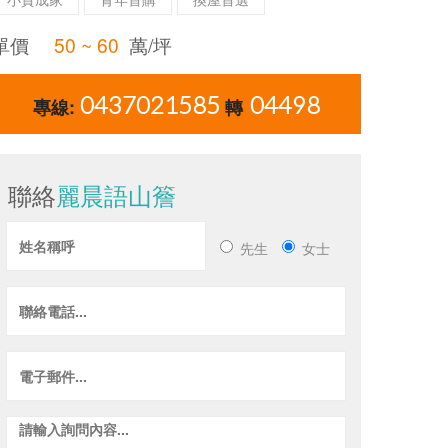
單價
50 ~ 60
萬/坪
0437021585
04498
專線:
轉
聯絡
麗晨語山簷
先生
女士