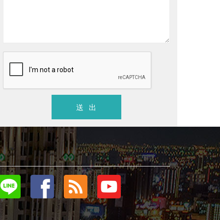
長安大墩
菁科2MA
長安建設
總價
2500 ~ 3500
萬/戶
總價
988
南屯區
．
大樓店住
．預售中
南屯區
．
五期精華生活特區
三面綠景
送 出