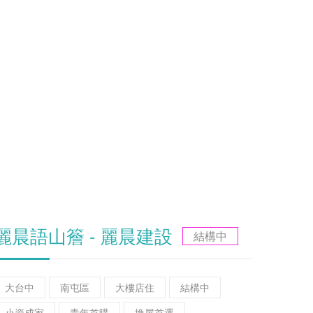
麗晨語山簷 - 麗晨建設
結構中
大台中
南屯區
大樓店住
結構中
小資成家
青年首購
換屋首選