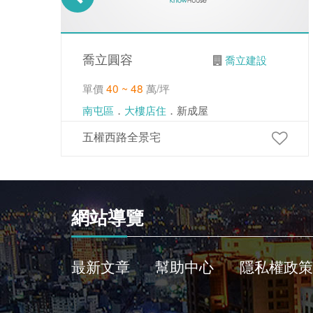
喬立圓容
喬立建設
單價
40 ~ 48
萬/坪
南屯區
．
大樓店住
．新成屋
五權西路全景宅
網站導覽
最新文章
幫助中心
隱私權政策