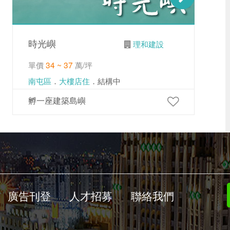
時光嶼
理和建設
單價
34 ~ 37
萬/坪
南屯區
．
大樓店住
．結構中
孵一座建築島嶼
廣告刊登
人才招募
聯絡我們