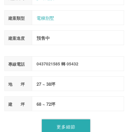
電梯別墅
建案類型
預售中
建案進度
0437021585 轉 05432
專線電話
27 ~ 38坪
地 坪
68 ~ 72坪
建 坪
更多細節