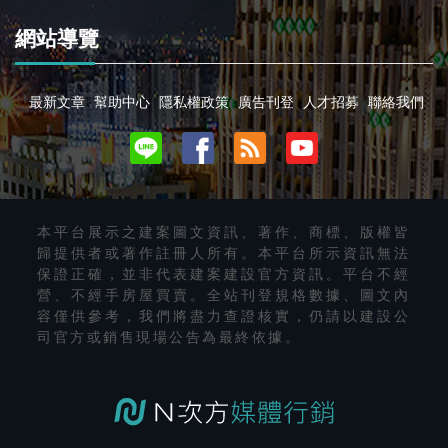
網站導覽
最新文章
幫助中心
隱私權政策
廣告刊登
人才招募
聯絡我們
本平台展示之建案圖文資訊、著作、商標、版權皆
歸提供者或著作註冊人所有。本平台所示資訊無法
保證正確，並非代表建案建設官方資訊。平台不經
營、不經手房屋買賣。全站刊登規格數據、圖文內
容僅供參考，我們將盡力查證核實，仍請以建設公
司官方或銷售現場公告為最終依據。