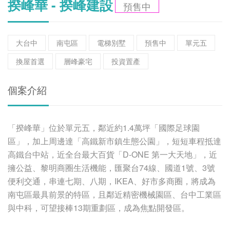
揆峰華 - 揆峰建設
預售中
大台中
南屯區
電梯別墅
預售中
單元五
換屋首選
層峰豪宅
投資置產
個案介紹
「揆峰華」位於單元五，鄰近約1.4萬坪「國際足球園
區」，加上周邊達「高鐵新市鎮生態公園」，短短車程抵達
高鐵台中站，近全台最大百貨「D-ONE 第一大天地」，近
擁公益、黎明商圈生活機能，匯聚台74線、國道1號、3號
便利交通，串連七期、八期，IKEA、好市多商圈，將成為
南屯區最具前景的特區，且鄰近精密機械園區、台中工業區
與中科，可望接棒13期重劃區，成為焦點開發區。