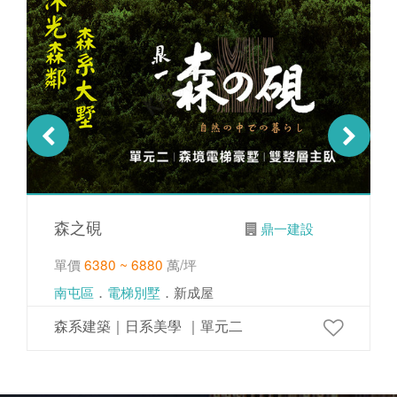
森之硯
鼎一建設
單價
6380 ~ 6880
萬/坪
南屯區
．
電梯別墅
．新成屋
森系建築｜日系美學 ｜單元二