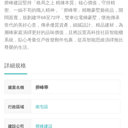
揆峰建設堅持「格局之上 精煉本質」核心價值，守持精
密、一絲不苟的職人精神，「揆峰華」精雕豪墅藝術品，開
闊面寬，規劃建坪68至72坪，雙車位電梯豪墅，懷抱傳承
世代的美好心意，傳承優質資產，細膩設計、精品建材，為
層峰家庭演繹更好的品味價值，且將設置高科技社區智能櫃
系統，貼心考量住戶收發郵件包裹，從高智能思維演繹無比
尊榮的生活。
詳細規格
揆峰華
建案名稱
南屯區
行政區域
揆峰建設
建設公司