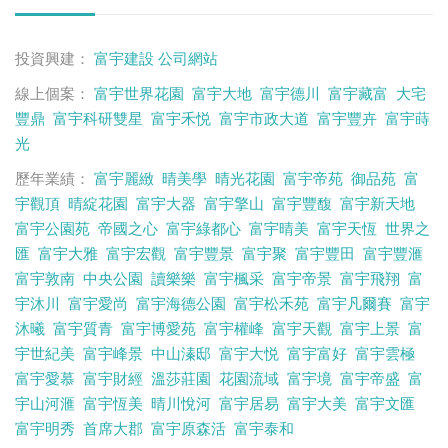
投資興建：
富宇建設
公司網站
線上個案：
富宇世界花園
富宇大地
富宇德川
富宇藏富
大宅
豐鼎
富宇科研雙星
富宇禾悦
富宇市政大道
富宇豐卉
富宇蒔
光
歷年業績：
富宇麗緻
晴美學
晴光花園
富宇帝苑
御品苑
富
宇觀頂
晴綻花園
富宇大器
富宇擎山
富宇豐馥
富宇新天地
富宇公園苑
帝國之心
富宇綠都心
富宇晴美
富宇天恆
世界之
匯
富宇大雅
富宇宏觀
富宇豐景
富宇聚
富宇豐田
富宇豐滙
富宇敦南
中央公園
讀樂樂
富宇楓采
富宇帝景
富宇飛翔
富
宇沐川
富宇愛尚
富宇海德公園
富宇松禾苑
富宇凡爾賽
富宇
沐曦
富宇質青
富宇博愛苑
富宇權峰
富宇天觀
富宇上景
富
宇世紀美
富宇峰景
中山溱邸
富宇大悦
富宇富好
富宇雲極
富宇愛慕
富宇財經
溫莎莊園
花園流域
富宇境
富宇帝盛
富
宇山河滙
富宇恆美
晴川悅河
富宇居易
富宇大美
富宇文匯
富宇明秀
首席大郡
富宇原森活
富宇泰和