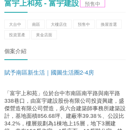
富宇上和苑 - 富宇建設
預售中
大台中
南區
大樓店住
預售中
換屋首選
投資置產
黃金店面
個案介紹
賦予南區新生活｜國圖生活圈2-4房
「富宇上和苑」位於台中市南區南平路與南平路
338
巷口，由富宇建設股份有限公司投資興建，盛
傑營造有限公司營造，吳六合建築師事務所建築設
計，基地面積
856.68
坪、建蔽率
39.38
％、公設比
34.2%
，樓層規劃為
1
棟地上
15
層，地下
3
層建