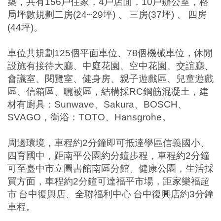
築，共有
156
戶住家，
4
戶店面，
10
戶辦公室，格
局坪數規劃二房
(24~29
坪
)
、
三房
(37
坪
)
、
四房
(44
坪
)
。
車位共規劃
125
個平面車位、
78
個機械車位，休閒
設施有接待大廳、中庭花園、空中花園、交誼廳、
會議室、閱覽室、健身房、親子遊戲區、兒童遊戲
區、信箱區、曬被區，結構採
RC
鋼筋混凝土，建
材有廚具：
Sunwave
、
Sakura
、
BOSCH
、
SVAGO
，衛浴：
TOTO
、
Hansgrohe
。
周邊環境，車程約
2
分鐘即可抵達學區信義國小、
四育國中，距南平公園約分鐘步程，車程約
2
分鐘
可至臺中市立圖書館南區分館、健康公園，生活採
買方面，車程約
2
分鐘可達福平市場，距家樂福超
市
台中復興店、全聯福利中心
台中復興店約
3
分鐘
車程。