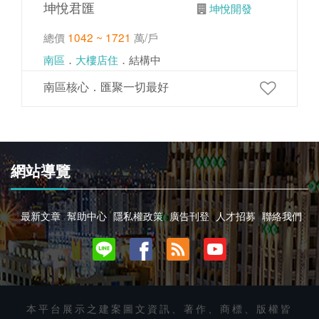
坤悅君匯
坤悅開發
總價
1042 ~ 1721
萬/戶
南區
．
大樓店住
．結構中
南區核心．匯聚一切最好
網站導覽
最新文章
幫助中心
隱私權政策
廣告刊登
人才招募
聯絡我們
本平台展示之建案圖文資訊、著作、商標、版權皆