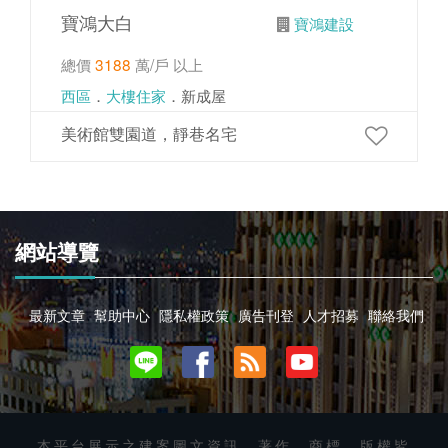
寶鴻大白
寶鴻建設
總價
3188
萬/戶 以上
西區
．
大樓住家
．新成屋
美術館雙園道，靜巷名宅
網站導覽
最新文章
幫助中心
隱私權政策
廣告刊登
人才招募
聯絡我們
本平台展示之建案圖文資訊、著作、商標、版權皆