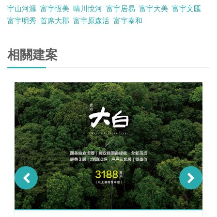
宇山河滙
富宇恆美
晴川悅河
富宇居易
富宇大美
富宇文匯
富宇明秀
首席大郡
富宇原森活
富宇泰和
相關建案