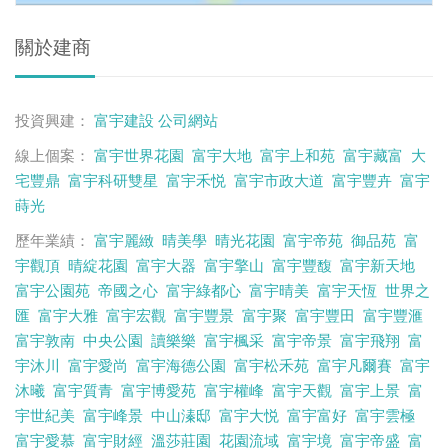
關於建商
投資興建：
富宇建設
公司網站
線上個案：
富宇世界花園
富宇大地
富宇上和苑
富宇藏富
大
宅豐鼎
富宇科研雙星
富宇禾悦
富宇市政大道
富宇豐卉
富宇
蒔光
歷年業績：
富宇麗緻
晴美學
晴光花園
富宇帝苑
御品苑
富
宇觀頂
晴綻花園
富宇大器
富宇擎山
富宇豐馥
富宇新天地
富宇公園苑
帝國之心
富宇綠都心
富宇晴美
富宇天恆
世界之
匯
富宇大雅
富宇宏觀
富宇豐景
富宇聚
富宇豐田
富宇豐滙
富宇敦南
中央公園
讀樂樂
富宇楓采
富宇帝景
富宇飛翔
富
宇沐川
富宇愛尚
富宇海德公園
富宇松禾苑
富宇凡爾賽
富宇
沐曦
富宇質青
富宇博愛苑
富宇權峰
富宇天觀
富宇上景
富
宇世紀美
富宇峰景
中山溱邸
富宇大悦
富宇富好
富宇雲極
富宇愛慕
富宇財經
溫莎莊園
花園流域
富宇境
富宇帝盛
富