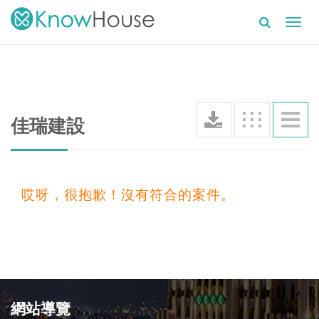
Toggl
navig
佳瑞建設
哎呀，很抱歉！沒有符合的案件。
網站導覽