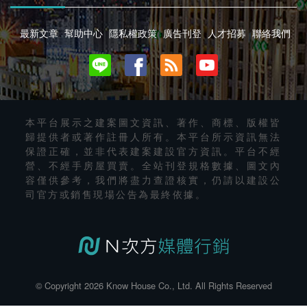
最新文章
幫助中心
隱私權政策
廣告刊登
人才招募
聯絡我們
本平台展示之建案圖文資訊、著作、商標、版權皆
歸提供者或著作註冊人所有。本平台所示資訊無法
保證正確，並非代表建案建設官方資訊。平台不經
營、不經手房屋買賣。全站刊登規格數據、圖文內
容僅供參考，我們將盡力查證核實，仍請以建設公
司官方或銷售現場公告為最終依據。
© Copyright 2026 Know House Co., Ltd. All Rights Reserved