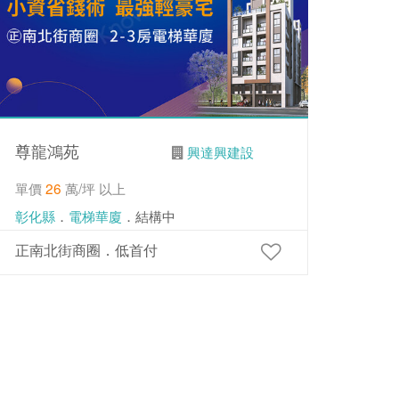
尊龍鴻苑
興達興建設
單價
26
萬/坪 以上
彰化縣
．
電梯華廈
．結構中
正南北街商圈．低首付