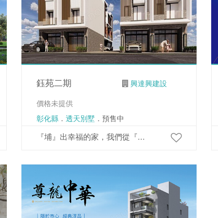
鈺苑二期
興達興建設
價格未提供
彰化縣
．
透天別墅
．預售中
『埔』出幸福的家，我們從『...