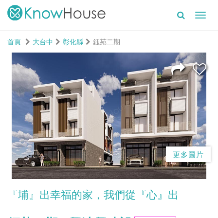
Toggl
navig
首頁
大台中
彰化縣
鈺苑二期
更多圖片
『埔』出幸福的家，我們從『心』出