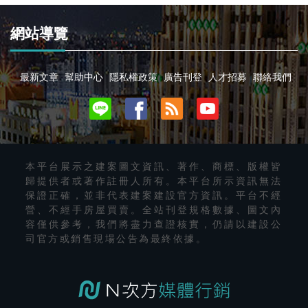
網站導覽
最新文章
幫助中心
隱私權政策
廣告刊登
人才招募
聯絡我們
本平台展示之建案圖文資訊、著作、商標、版權皆
歸提供者或著作註冊人所有。本平台所示資訊無法
保證正確，並非代表建案建設官方資訊。平台不經
營、不經手房屋買賣。全站刊登規格數據、圖文內
容僅供參考，我們將盡力查證核實，仍請以建設公
司官方或銷售現場公告為最終依據。