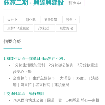
鈺苑二期 - 興達興建設
預售中
大台中
彰化縣
透天別墅
預售中
員林184重劃區
品味設計
別墅好宅
個案介紹
1
機能生活區—採購日用品無往不利：
1
分鐘生活機能便利．
2
分鐘辦公洽詢．
3
分鐘孩童漫
步安心上學
全聯超市｜ 生鮮主婦超市｜ 大潤發 ｜
85
度
C
｜演藝
廳｜圖書館｜署立醫院｜連鎖藥局
2
交通匯流區—暢行無阻：
76
東西向快速公路｜國道一號｜
148
縣道 埔心—南投