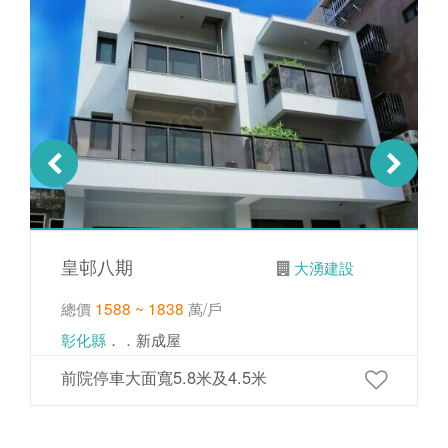
皇邨八期
大湧建設
總價
1588 ~ 1838
萬/戶
彰化縣
．．新成屋
前院停車大面寬5.8米及4.5米