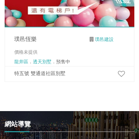
璞邑恆樂
璞邑建設
價格未提供
龍井區
．
透天別墅
．預售中
特五號 雙通道社區別墅
網站導覽