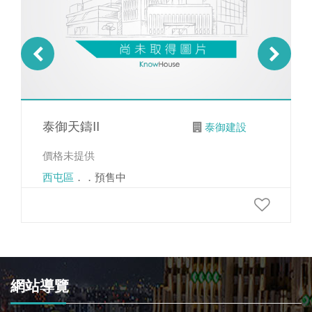
泰御天鑄II
泰御建設
價格未提供
西屯區
．．預售中
網站導覽