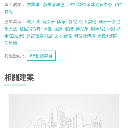
線上個案：
文華匯
赫里翁城堡
台中TOP1環球經貿中心
鉑金
愛悅
歷年業績：
成大城
新文華
國家1號院
亞太雲端
國王一號院
華人匯
赫里翁傳奇
臻愛
恆詠
潤隆
博克萊
樹禾院(大樓)
樹
禾院(透天)
興富發夢幻誠
文心愛悦
興富發博識
市政1號院
仰星殿
其他鏈結：
FB粉絲專頁
相關建案