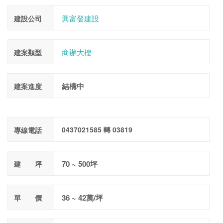
興富發建設
建設公司
商辦大樓
建案類型
結構中
建案進度
0437021585 轉 03819
專線電話
70 ~ 500坪
建 坪
36 ~ 42萬/坪
單 價