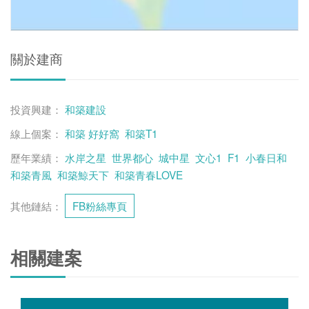
關於建商
投資興建：
和築建設
線上個案：
和築 好好窩
和築T1
歷年業績：
水岸之星
世界都心
城中星
文心1
F1
小春日和
和築青風
和築鯨天下
和築青春LOVE
其他鏈結：
FB粉絲專頁
相關建案