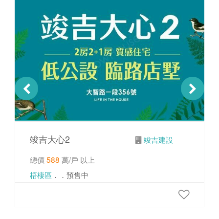
竣吉大心2
竣吉建設
總價
588
萬/戶 以上
梧棲區
．．預售中