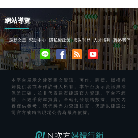
網站導覽
最新文章
幫助中心
隱私權政策
廣告刊登
人才招募
聯絡我們
本平台展示之建案圖文資訊、著作、商標、版權皆
歸提供者或著作註冊人所有。本平台所示資訊無法
保證正確，並非代表建案建設官方資訊。平台不經
營、不經手房屋買賣。全站刊登規格數據、圖文內
容僅供參考，我們將盡力查證核實，仍請以建設公
司官方或銷售現場公告為最終依據。