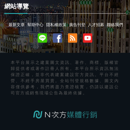
網站導覽
最新文章
幫助中心
隱私權政策
廣告刊登
人才招募
聯絡我們
本平台展示之建案圖文資訊、著作、商標、版權皆
歸提供者或著作註冊人所有。本平台所示資訊無法
保證正確，並非代表建案建設官方資訊。平台不經
營、不經手房屋買賣。全站刊登規格數據、圖文內
容僅供參考，我們將盡力查證核實，仍請以建設公
司官方或銷售現場公告為最終依據。