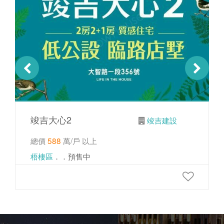
竣吉大心2
竣吉建設
總價
588
萬/戶 以上
梧棲區
．．預售中