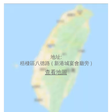
地址:
梧棲區八德路 ( 新港城宴會廳旁 )
查看地圖