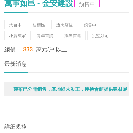
萬事如邑 - 金安建設
預售中
大台中
梧棲區
透天店住
預售中
小資成家
青年首購
換屋首選
別墅好宅
總價
333
萬元/戶 以上
最新消息
建案已公開銷售，基地尚未動工，接待會館提供建材展
示
詳細規格