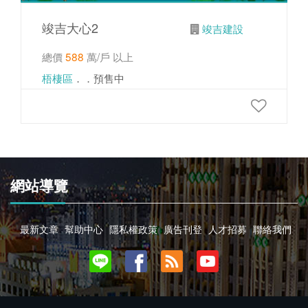
竣吉大心2
竣吉建設
總價
588
萬/戶 以上
梧棲區
．．預售中
網站導覽
最新文章
幫助中心
隱私權政策
廣告刊登
人才招募
聯絡我們