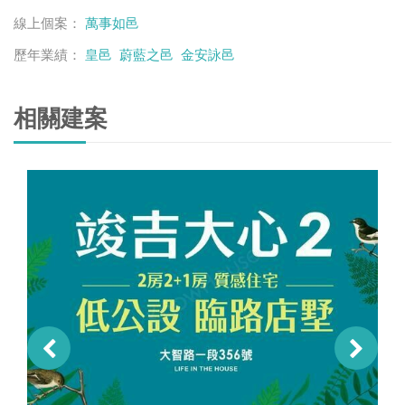
線上個案：
萬事如邑
歷年業績：
皇邑
蔚藍之邑
金安詠邑
相關建案