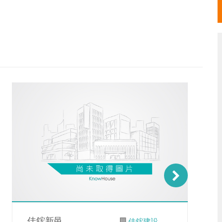
佳鋐新邑
佳鋐建設