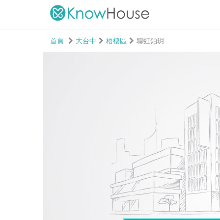
首頁
大台中
梧棲區
聯虹鉑玥