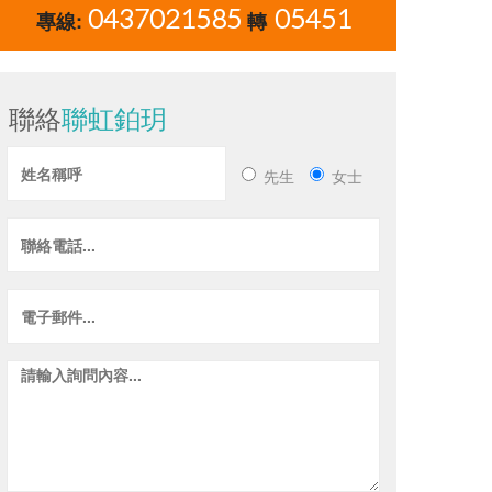
0437021585
05451
專線:
轉
聯絡
聯虹鉑玥
先生
女士
昌祐又1讚
益翔有
昌祐建設