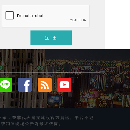
單價
21
萬/坪 以上
價格未提
梧棲區
．
大樓店住
．結構中
梧棲區
．
2分鐘台灣大道．3大核心圈
雙港新聚
送 出
正確，並非代表建案建設官方資訊。平台不經
方或銷售現場公告為最終依據。