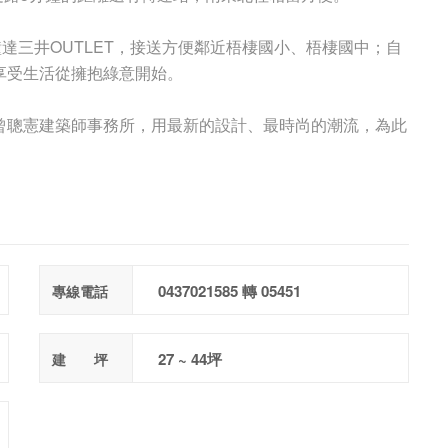
達三井OUTLET，接送方便鄰近梧棲國小、梧棲國中；自
享受生活從擁抱綠意開始。
曾聰憲建築師事務所，用最新的設計、最時尚的潮流，為此
0437021585 轉 05451
專線電話
27 ~ 44坪
建 坪