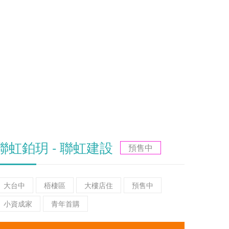
聯虹鉑玥 - 聯虹建設
預售中
大台中
梧棲區
大樓店住
預售中
小資成家
青年首購