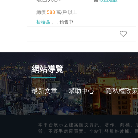
總價
588
萬/戶 以上
梧棲區
．．預售中
網站導覽
最新文章
幫助中心
隱私權政策
本平台展示之建案圖文資訊、著作、商標、
營、不經手房屋買賣。全站刊登規格數據、