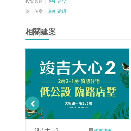
投資興建：
聯虹建設
線上個案：
聯虹鉑玥
相關建案
竣吉大心2
竣吉建設